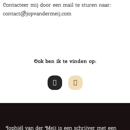
Contacteer mij door een mail te sturen naar:
contact@jopvandermeij.com
Ook ben ik te vinden op:
I
G
n
o
s
o
t
d
a
r
g
e
r
a
a
d
Jophiël van der Meij is een schrijver met een