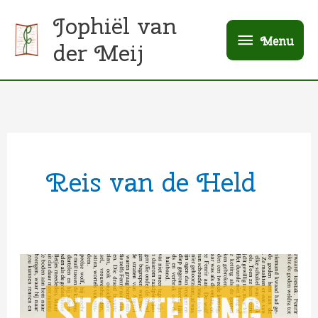
Ga
Menu
Jophiël van
naar
Menu
der Meij
de
inhoud
Reis van de Held
Storytelling
|
De