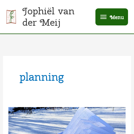
Ga
Menu
Jophiël van
naar
Menu
der Meij
de
inhoud
planning
Planning,
pantsing
en